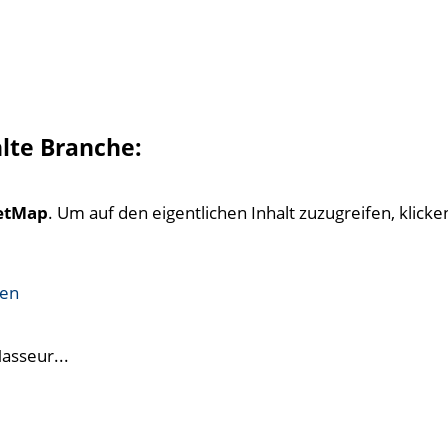
hlte Branche:
etMap
. Um auf den eigentlichen Inhalt zuzugreifen, klicken
ren
Masseur...