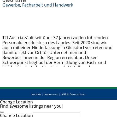
Geschlossen
Gewerbe, Facharbeit und Handwerk
TTI Austria zählt seit über 37 Jahren zu den führenden
Personaldienstleistern des Landes. Seit 2020 sind wir
auch mit einer Niederlassung in Gleisdorf vertreten und
damit direkt vor Ort für Unternehmen und
Bewerber:innen in der Region erreichbar. Unser
Schwerpunkt liegt auf der Vermittlung von Fach- und
Hilfskräften in Industrie, Technik, Metall- und
Holzverarbeitung sowie im kaufmännischen Bereich.
Jobsuchende profitieren von
Weiterlesen …
Kontakt
|
Impressum
|
AGB & Datenschutz
Change Location
Find awesome listings near you!
Change Location