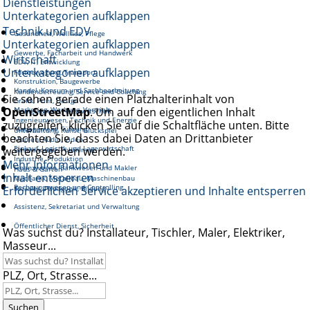
Dienstleistungen
Unterkategorien aufklappen
Technik und EDV
Gesundheit, Wellnes, Pflege
Unterkategorien aufklappen
Gewerbe, Facharbeit und Handwerk
Wirtschaft
EDV, IT, Entwicklung
Unterkategorien aufklappen
Fortbewegung, Transport
Konstruktion, Baugewerbe
Handel, Konsum und Sachbearbeitung
Kundenbetreuung, Service und Coaching
Sie sehen gerade einen Platzhalterinhalt von
Grafik, Print, Design
OpenStreetMap
Marketing, Werbung, Vertrieb
. Um auf den eigentlichen Inhalt
Reinigung und Hauswirtschaft
Ingenieurwesen, Technik und Energie
zuzugreifen, klicken Sie auf die Schaltfläche unten. Bitte
Management, Führung
Unterhaltung, Kunst, Glückspiel
beachten Sie, dass dabei Daten an Drittanbieter
Medien, Audio, Video
Einkauf, Logistik und Lagerwirtschaft
weitergegeben werden.
Gastronomie, Tourismus
Industrie, Produktion
Mehr Informationen
Finanzwesen, Bankwesen und Makler
Haus & Garten
Inhalt entsperren
Mechanik, Metallbau, Maschinenbau
Rechnungswesen und Controlling
Erforderlichen Service akzeptieren und Inhalte entsperren
Soziales, Pädagogik, Bildung
Assistenz, Sekretariat und Verwaltung
Öffentlicher Dienst, Sicherheit
Was suchst du? Installateur, Tischler, Maler, Elektriker,
Masseur...
PLZ, Ort, Strasse...
Suchen